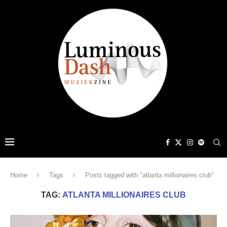
Home
Tags
Posts tagged with "atlanta millionaires club"
TAG:
ATLANTA MILLIONAIRES CLUB