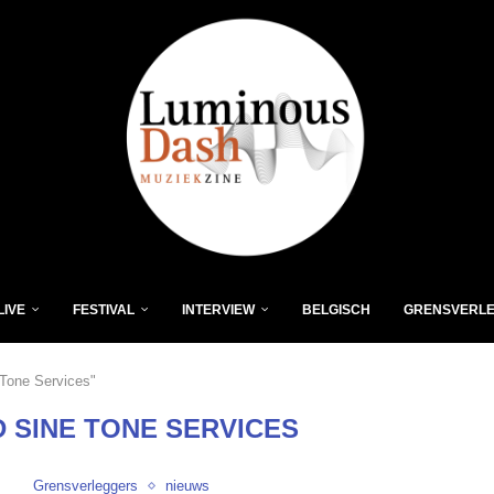
LIVE
FESTIVAL
INTERVIEW
BELGISCH
GRENSVERL
 Tone Services"
 SINE TONE SERVICES
Grensverleggers
nieuws