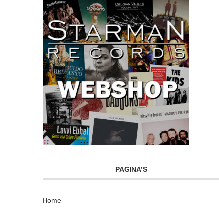
PAGINA’S
Home