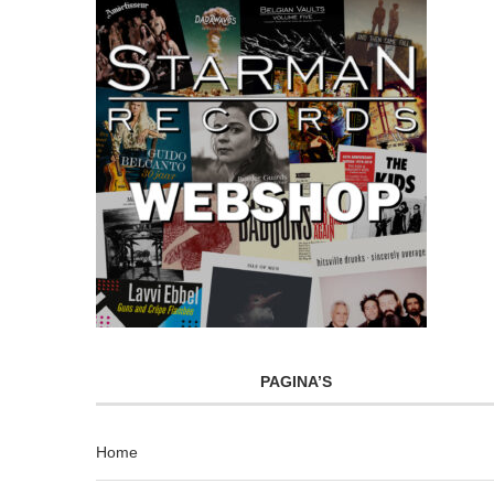
PAGINA’S
Home