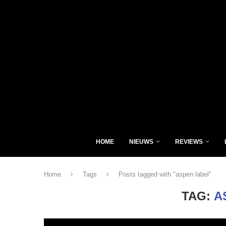
HOME
NIEUWS
REVIEWS
Home
Tags
Posts tagged with "aspen label"
TAG:
A