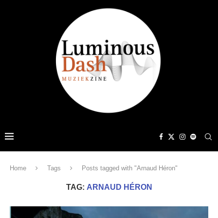
Home
Tags
Posts tagged with "Arnaud Héron"
TAG:
ARNAUD HÉRON