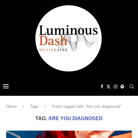
Home
Tags
Posts tagged with "Are you diagnosed"
TAG:
ARE YOU DIAGNOSED