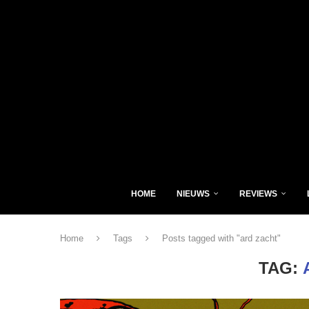
HOME
NIEUWS
REVIEWS
Home
Tags
Posts tagged with "ard zacht"
TAG: