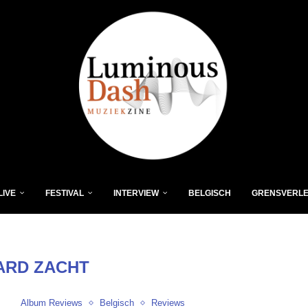
LIVE
FESTIVAL
INTERVIEW
BELGISCH
GRENSVERL
ARD ZACHT
Album Reviews
Belgisch
Reviews