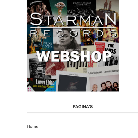
PAGINA’S
Home