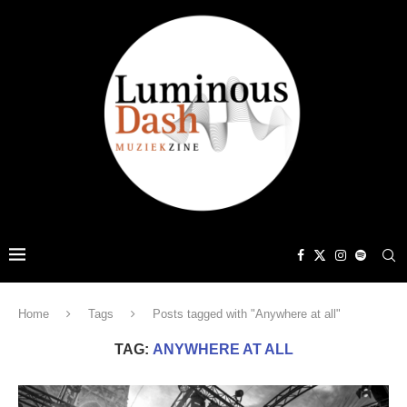
Home
Tags
Posts tagged with "Anywhere at all"
TAG:
ANYWHERE AT ALL