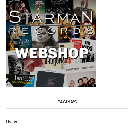
PAGINA’S
Home