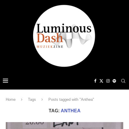
Home
Tags
Posts tagged with "Anthea"
TAG:
ANTHEA