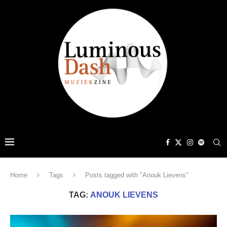
Home
Tags
Posts tagged with "Anouk Lievens"
TAG:
ANOUK LIEVENS