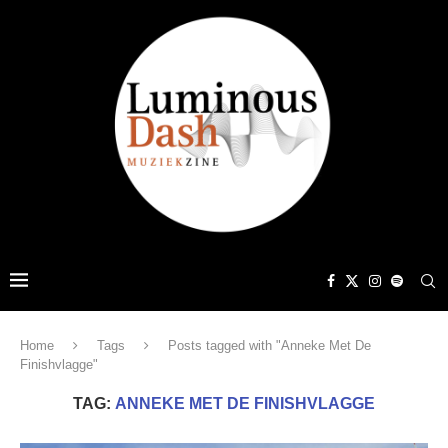
Home
Tags
Posts tagged with "Anneke Met De
Finishvlagge"
TAG:
ANNEKE MET DE FINISHVLAGGE