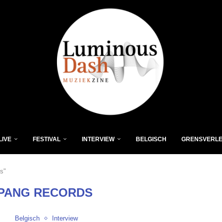
LIVE
FESTIVAL
INTERVIEW
BELGISCH
GRENSVERL
s"
PANG RECORDS
Belgisch
Interview