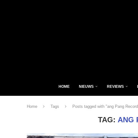
HOME
NIEUWS
REVIEWS
Home
Tags
Posts tagged with "ang Pang Record
TAG:
ANG 