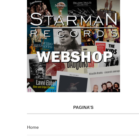
PAGINA’S
Home