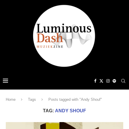
Home
Tags
Posts tagged with "Andy Shouf"
TAG:
ANDY SHOUF