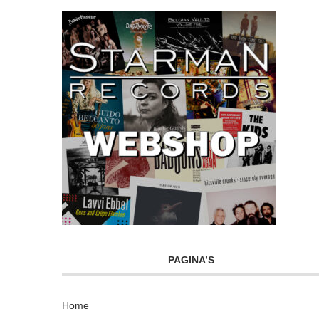
PAGINA’S
Home