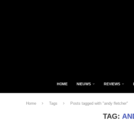
HOME
NIEUWS
REVIEWS
Home
Tags
Posts tagged with "andy fletcher"
TAG:
AN