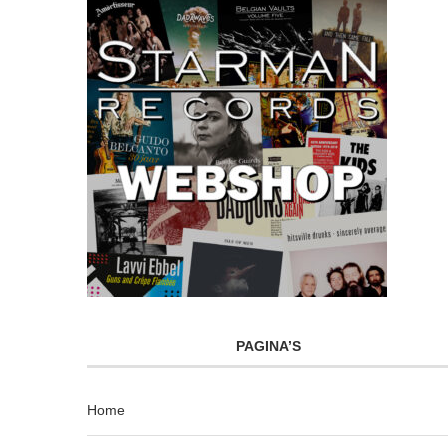
PAGINA’S
Home