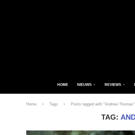
HOME
NIEUWS
REVIEWS
Home
Tags
Posts tagged with "Andrew Thomas"
TAG:
AN