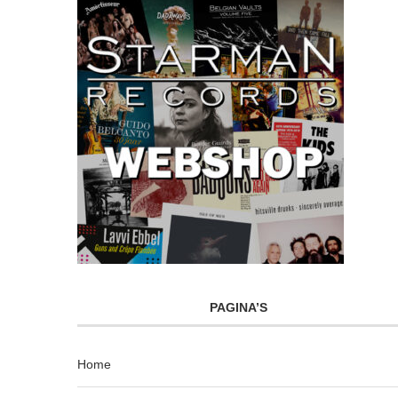
PAGINA’S
Home