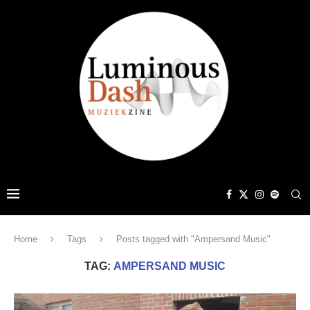
Home
Tags
Posts tagged with "Ampersand Music"
TAG:
AMPERSAND MUSIC