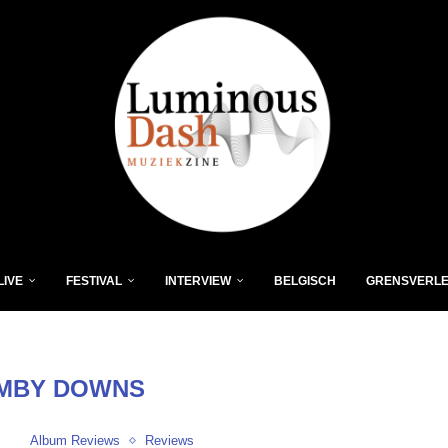
LIVE
FESTIVAL
INTERVIEW
BELGISCH
GRENSVERL
MBY DOWNS
Album Reviews
Reviews