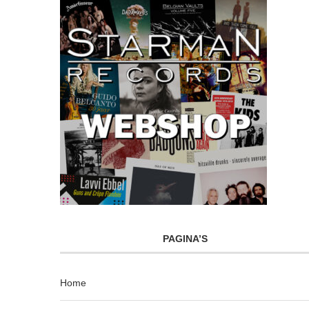
PAGINA’S
Home