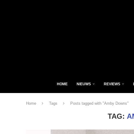
HOME
NIEUWS
REVIEWS
Home
Tags
Posts tagged with "Amby Downs"
TAG:
A