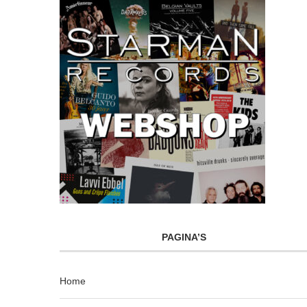
PAGINA’S
Home