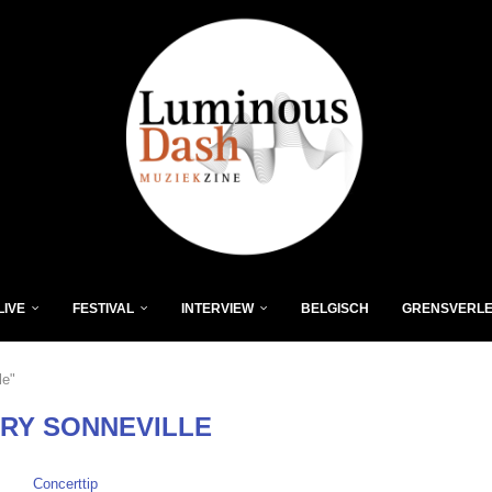
LIVE
FESTIVAL
INTERVIEW
BELGISCH
GRENSVERL
le"
RY SONNEVILLE
Concerttip