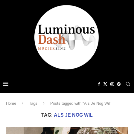
Home
Tags
Posts tagged with "Als Je Nog Wil"
TAG:
ALS JE NOG WIL