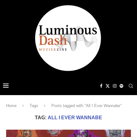
Home
Tags
Posts tagged with "All I Ever Wannabe"
TAG:
ALL I EVER WANNABE