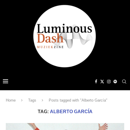
Home
Tags
Posts tagged with "Alberto García"
TAG:
ALBERTO GARCÍA