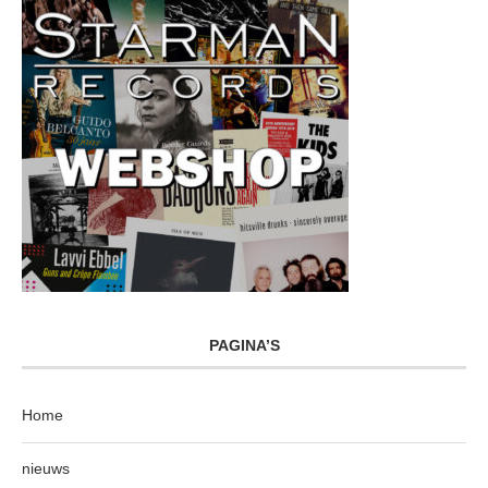
PAGINA’S
Home
nieuws