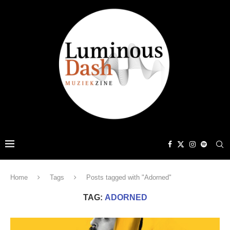
Home
Tags
Posts tagged with "Adorned"
TAG:
ADORNED