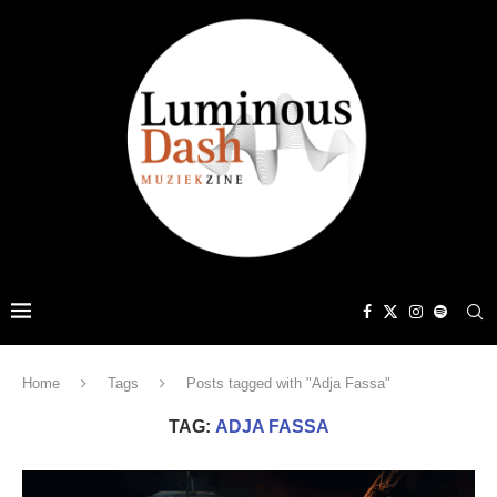
Home
Tags
Posts tagged with "Adja Fassa"
TAG:
ADJA FASSA