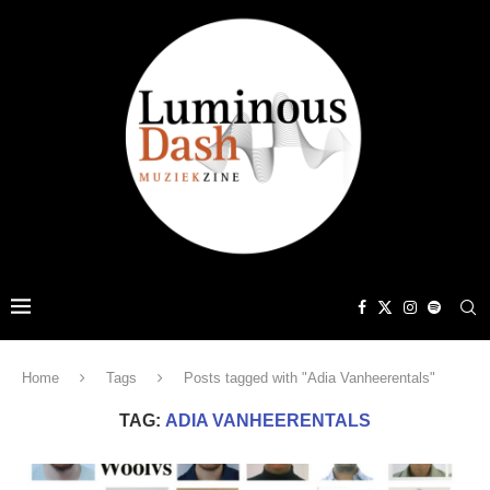
Home
Tags
Posts tagged with "Adia Vanheerentals"
TAG:
ADIA VANHEERENTALS