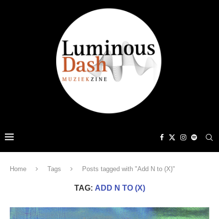
Home
Tags
Posts tagged with "Add N to (X)"
TAG:
ADD N TO (X)