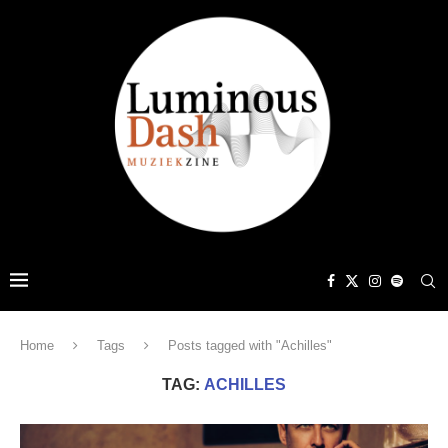
Home
Tags
Posts tagged with "Achilles"
TAG:
ACHILLES