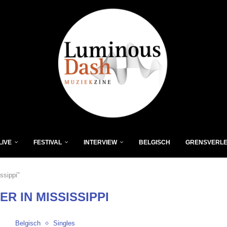
LIVE
FESTIVAL
INTERVIEW
BELGISCH
GRENSVERL
ssippi"
ER IN MISSISSIPPI
Belgisch
Singles