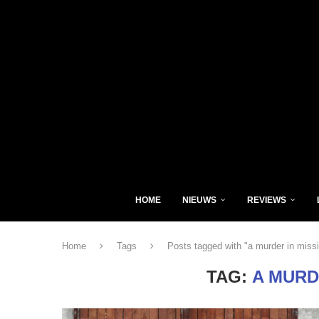
HOME
NIEUWS
REVIEWS
Home
Tags
Posts tagged with "a murder in missi
TAG:
A MURD