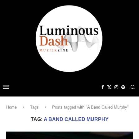
Home
Tags
Posts tagged with "A Band Called Murphy"
TAG:
A BAND CALLED MURPHY