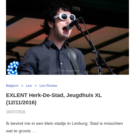
Belgisch
Live
Live Review
EXLENT Herk-De-Stad, Jeugdhuis XL
(12/11/2016)
18/07/2016
Ik bevind me in een klein stadje in Limburg. Stad is misschien
wat te groots …