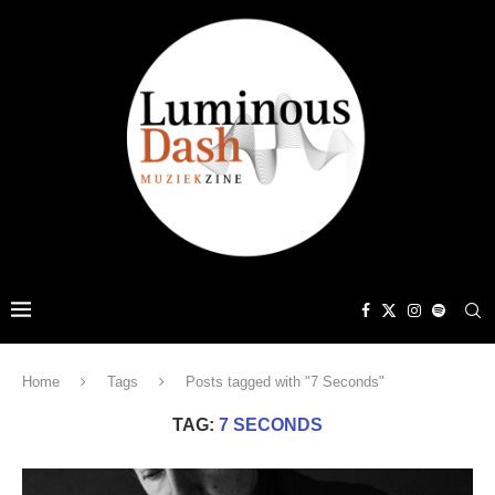
Home
Tags
Posts tagged with "7 Seconds"
TAG:
7 SECONDS