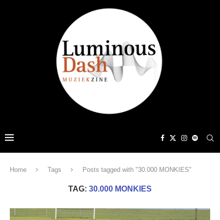
Home
Tags
Posts tagged with "30.000 MONKIES"
TAG:
30.000 MONKIES