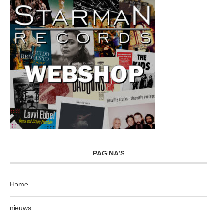
PAGINA’S
Home
nieuws