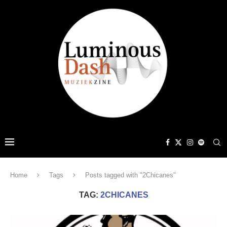
Home
Tags
Posts tagged with "2Chicanes"
TAG:
2CHICANES