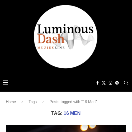
Home
Tags
Posts tagged with "16 Men"
TAG:
16 MEN