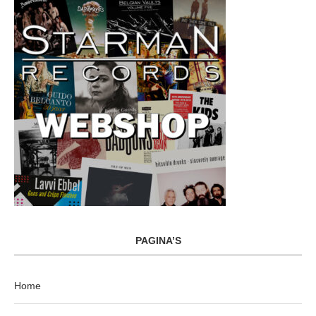
PAGINA’S
Home