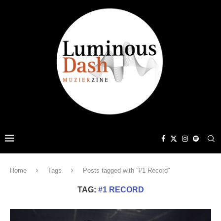
Home
Tags
Posts tagged with "#1 Record"
TAG:
#1 RECORD