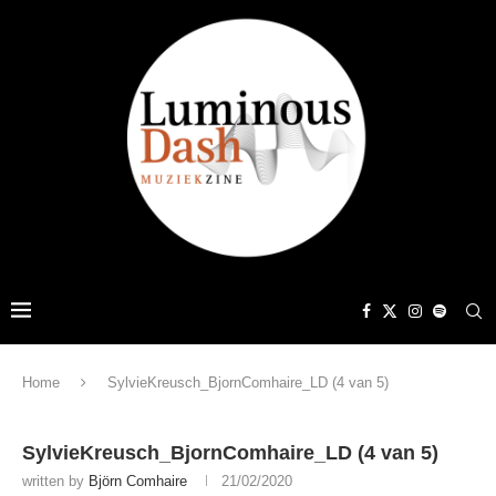
Home
SylvieKreusch_BjornComhaire_LD (4 van 5)
SylvieKreusch_BjornComhaire_LD (4 van 5)
written by
Björn Comhaire
21/02/2020