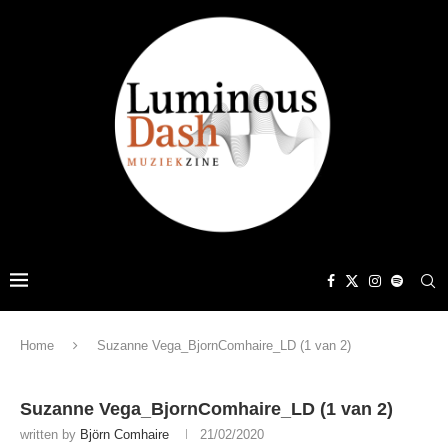
Home
Suzanne Vega_BjornComhaire_LD (1 van 2)
Suzanne Vega_BjornComhaire_LD (1 van 2)
written by
Björn Comhaire
21/02/2020