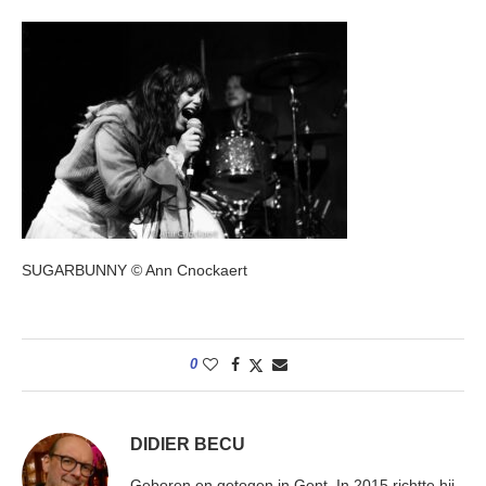
SUGARBUNNY © Ann Cnockaert
0
DIDIER BECU
Geboren en getogen in Gent. In 2015 richtte hij