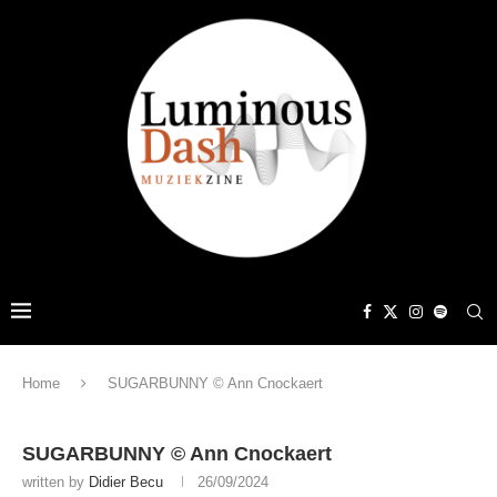
Home
SUGARBUNNY © Ann Cnockaert
SUGARBUNNY © Ann Cnockaert
written by
Didier Becu
26/09/2024