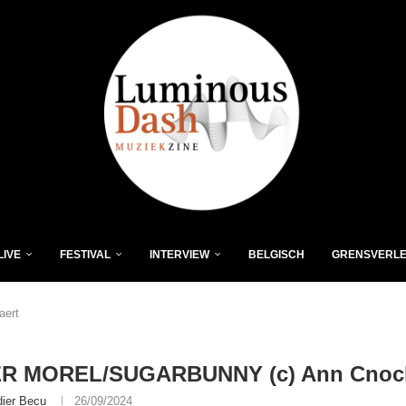
LIVE
FESTIVAL
INTERVIEW
BELGISCH
GRENSVERL
ert
R MOREL/SUGARBUNNY (c) Ann Cnock
dier Becu
26/09/2024