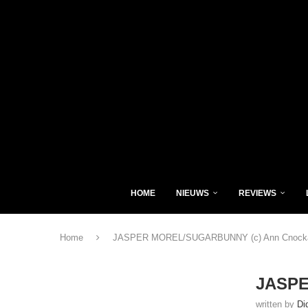
HOME
NIEUWS
REVIEWS
Home
JASPER MOREL/SUGARBUNNY (c) Ann Cnocka
JASPE
written by
Di