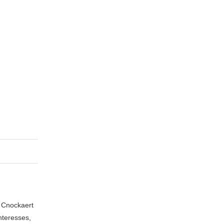
n Cnockaert
nteresses,