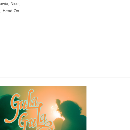
owie, Nico,
A, Head On