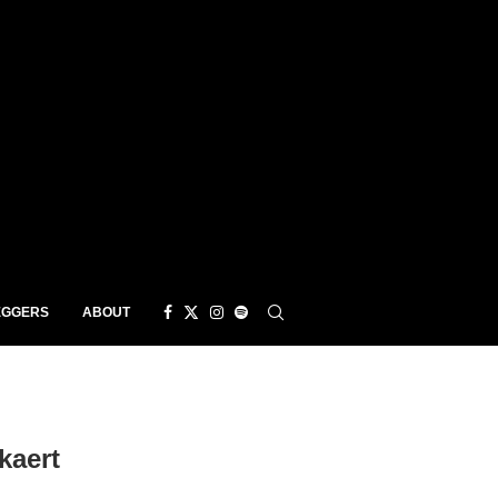
EGGERS
ABOUT
aert