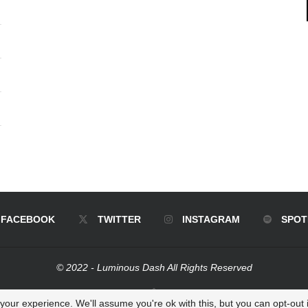
FACEBOOK
TWITTER
INSTAGRAM
SPOT
© 2022 - Luminous Dash All Rights Reserved
BACK TO TOP
our experience. We'll assume you're ok with this, but you can opt-out i