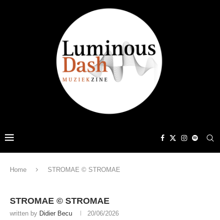
Home
STROMAE © STROMAE
STROMAE © STROMAE
written by
Didier Becu
20/06/2026