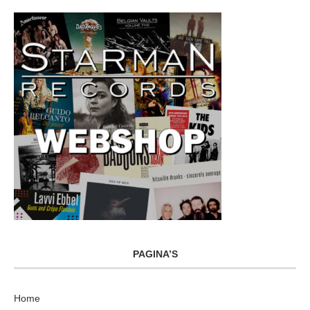
PAGINA’S
Home