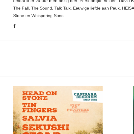
omdat ik er 24 uur mee bezig ben. Persoonlijke helden: David B
The Fall, The Sound, Talk Talk. Eeuwige liefde aan Peuk, HEIS
Stone en Whispering Sons.