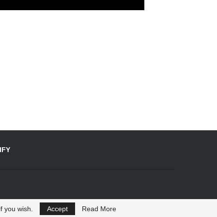
IFY
f you wish.
Accept
Read More