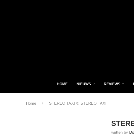
HOME
NIEUWS
REVIEWS
Home
STEREO TAXI © STEREO TAXI
STERE
written by
Di