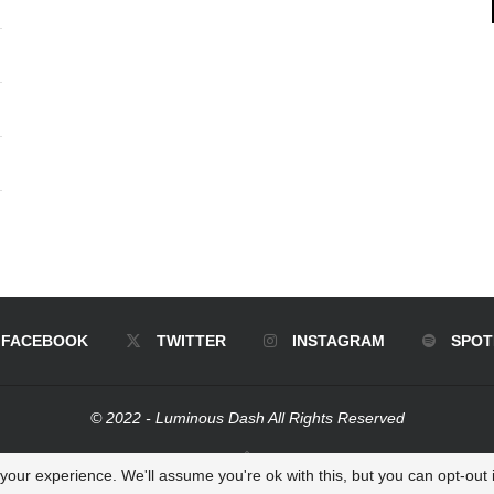
FACEBOOK
TWITTER
INSTAGRAM
SPOT
© 2022 - Luminous Dash All Rights Reserved
BACK TO TOP
our experience. We'll assume you're ok with this, but you can opt-out i