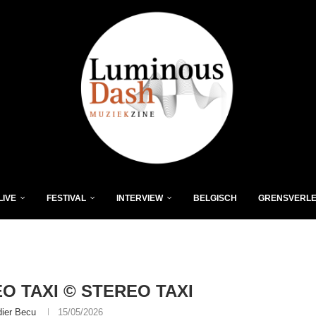
LIVE
FESTIVAL
INTERVIEW
BELGISCH
GRENSVERL
O TAXI © STEREO TAXI
dier Becu
15/05/2026