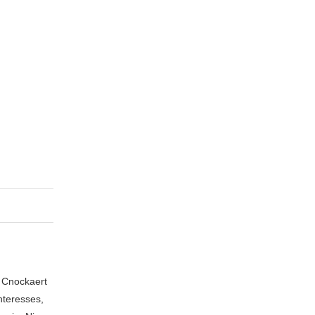
n Cnockaert
nteresses,