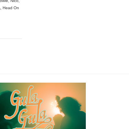
owie, Nico,
A, Head On