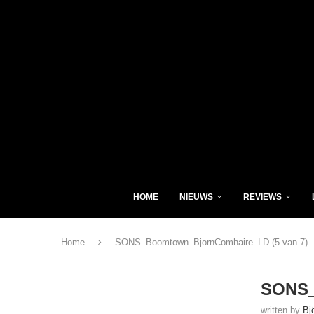
HOME
NIEUWS
REVIEWS
Home
SONS_Boomtown_BjornComhaire_LD (5 van 7)
SONS_
written by
Bj