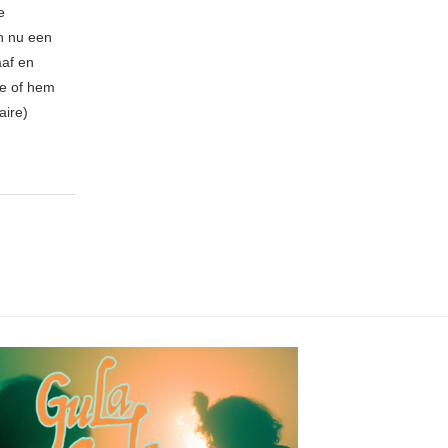
e
n nu een
aaf en
be of hem
aire)