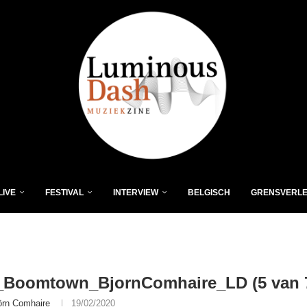
LIVE
FESTIVAL
INTERVIEW
BELGISCH
GRENSVERL
Boomtown_BjornComhaire_LD (5 van 
örn Comhaire
19/02/2020