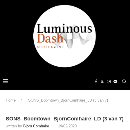
Home
SONS_Boomtown_BjornComhaire_LD (3 van 7)
SONS_Boomtown_BjornComhaire_LD (3 van 7)
written by
Björn Comhaire
19/02/2020