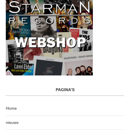
PAGINA’S
Home
nieuws