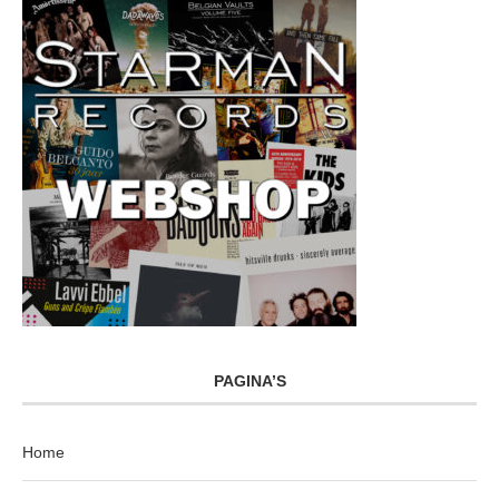
PAGINA’S
Home