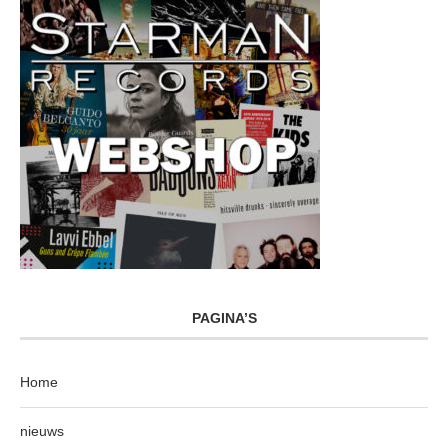
PAGINA’S
Home
nieuws