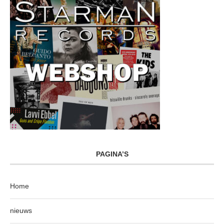
PAGINA’S
Home
nieuws