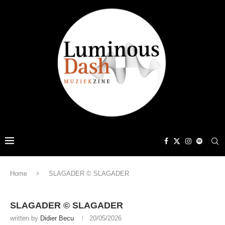
Home
SLAGADER © SLAGADER
SLAGADER © SLAGADER
written by
Didier Becu
20/05/2026