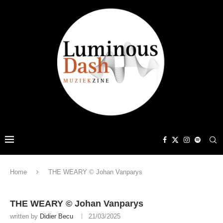
Home
THE WEARY © Johan Vanparys
THE WEARY © Johan Vanparys
written by
Didier Becu
21/03/2025