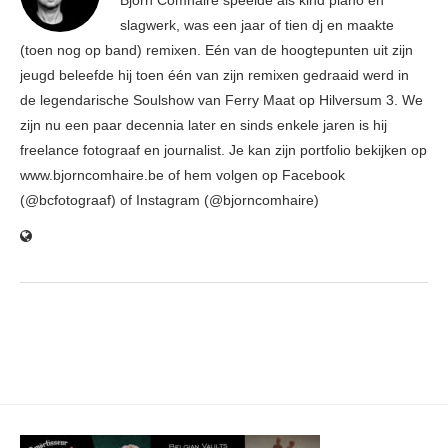
Björn Comhaire speelde als kind piano en
slagwerk, was een jaar of tien dj en maakte
(toen nog op band) remixen. Eén van de hoogtepunten uit zijn
jeugd beleefde hij toen één van zijn remixen gedraaid werd in
de legendarische Soulshow van Ferry Maat op Hilversum 3. We
zijn nu een paar decennia later en sinds enkele jaren is hij
freelance fotograaf en journalist. Je kan zijn portfolio bekijken op
www.bjorncomhaire.be of hem volgen op Facebook
(@bcfotograaf) of Instagram (@bjorncomhaire)