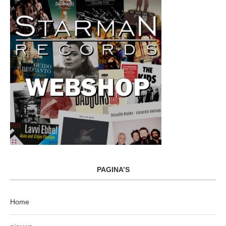
PAGINA’S
Home