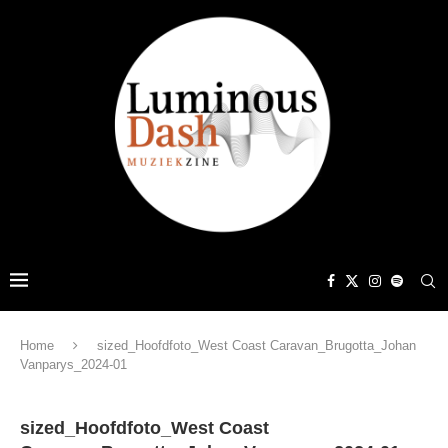
Home
sized_Hoofdfoto_West Coast Caravan_Brugotta_Johan
Vanparys_2024-01
sized_Hoofdfoto_West Coast